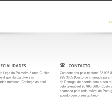
H
3
PECIALIDADES
CONTACTO
 de Leça da Palmeira é uma Clí­nica
Contacte-nos pelo telefone 22 995 8
e disponibiliza diversas
995 3685 (Custo de chamada para r
dades médicas. Conheça-as aqui
de Portugal de acordo com o seu tari
pelo telemóvel 93 995 3685 (Custo 
chamada para rede móvel de Portug
acordo com o seu tarifário).